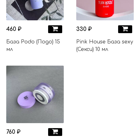
460 ₽
330 ₽
База Podo (Подо) 15
Pink House База sexy
мл
(Секси) 10 мл
760 ₽