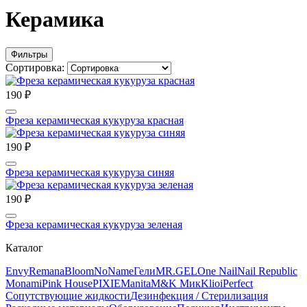
Керамика
Фильтры
Сортировка:
190 ₽
Фреза керамическая кукуруза красная
190 ₽
Фреза керамическая кукуруза синяя
190 ₽
Фреза керамическая кукуруза зеленая
Каталог
Envy
Remana
Bloom
NoName
Гели
MR.GEL
One Nail
Nail Republic
Monami
Pink House
PIXIE
Manita
M&K Мик
Klio
iPerfect
Сопутствующие жидкости
Дезинфекция / Стерилизация