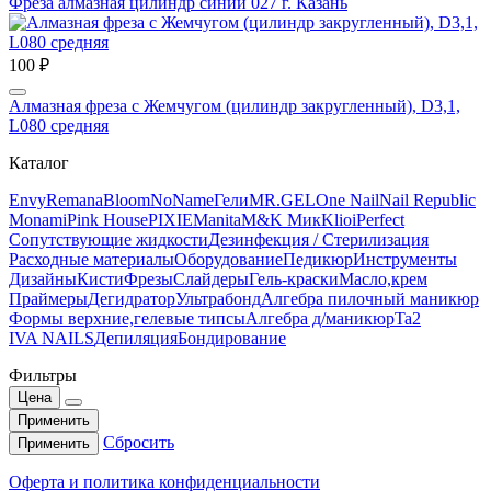
Фреза алмазная цилиндр синий 027 г. Казань
100 ₽
Алмазная фреза с Жемчугом (цилиндр закругленный), D3,1,
L080 средняя
Каталог
Envy
Remana
Bloom
NoName
Гели
MR.GEL
One Nail
Nail Republic
Monami
Pink House
PIXIE
Manita
M&K Мик
Klio
iPerfect
Сопутствующие жидкости
Дезинфекция / Стерилизация
Расходные материалы
Оборудование
Педикюр
Инструменты
Дизайны
Кисти
Фрезы
Слайдеры
Гель-краски
Масло,крем
Праймеры
Дегидратор
Ультрабонд
Алгебра пилочный маникюр
Формы верхние,гелевые типсы
Алгебра д/маникюр
Ta2
IVA NAILS
Депиляция
Бондирование
Фильтры
Цена
Применить
Сбросить
Применить
Оферта и политика конфиденциальности