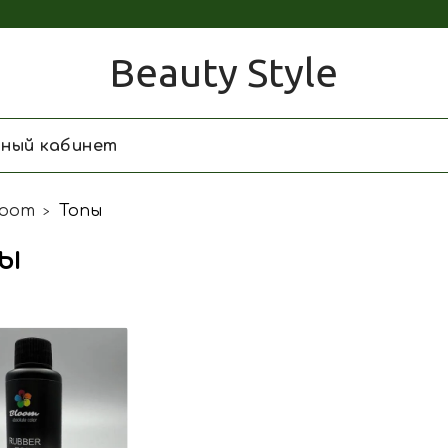
Beauty Style
чный кабинет
loom
Топы
пы