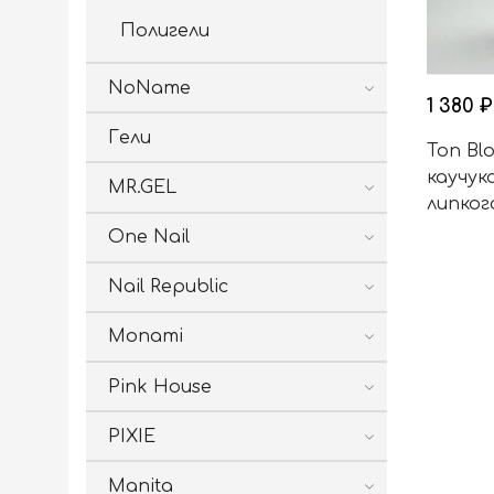
Полигели
NoName
1 380 ₽
Гели
Топ Bl
каучук
MR.GEL
липког
One Nail
Nail Republic
Monami
Pink House
PIXIE
Manita