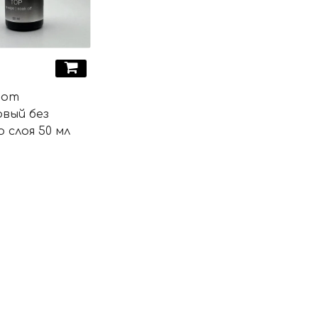
oom
овый без
о слоя 50 мл