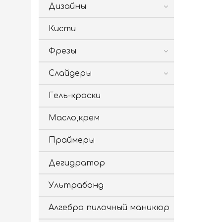
Дизайны
Кисти
Фрезы
Слайдеры
Гель-краски
Масло,крем
Праймеры
Дегидратор
Ультрабонд
Алгебра пилочный маникюр