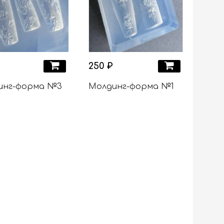
250 ₽
инг-форма №3
Молдинг-форма №1