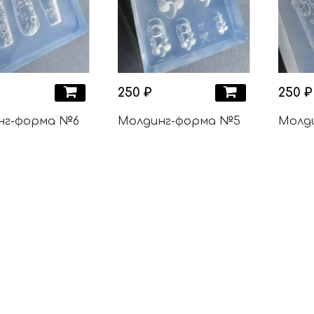
250 ₽
250 ₽
нг-форма №6
Молдинг-форма №5
Молд