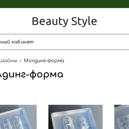
Beauty Style
чный кабинет
изайны
Молдинг-форма
лдинг-форма