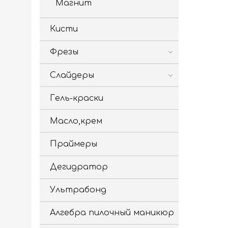
Магнит
Кисти
Фрезы
Слайдеры
Гель-краски
Масло,крем
Праймеры
Дегидратор
Ультрабонд
Алгебра пилочный маникюр