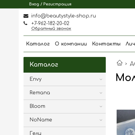
Вход / Регистрация
info@beautystyle-shop.ru
+7-962-182-20-02
Обратный звонок
Каталог
О компании
Контакты
Ли
Д
Каталог
Мо
Envy
Remana
Bloom
NoName
Гели