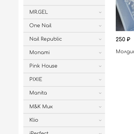
MR.GEL
One Nail
Nail Republic
250 ₽
Молди
Monami
Pink House
PIXIE
Manita
M&K Мик
Klio
iPerfect