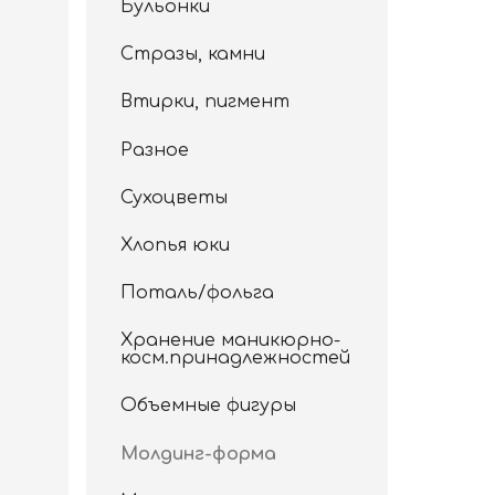
Бульонки
Стразы, камни
Втирки, пигмент
Разное
Сухоцветы
Хлопья юки
Поталь/фольга
Хранение маникюрно-
косм.принадлежностей
Объемные фигуры
Молдинг-форма