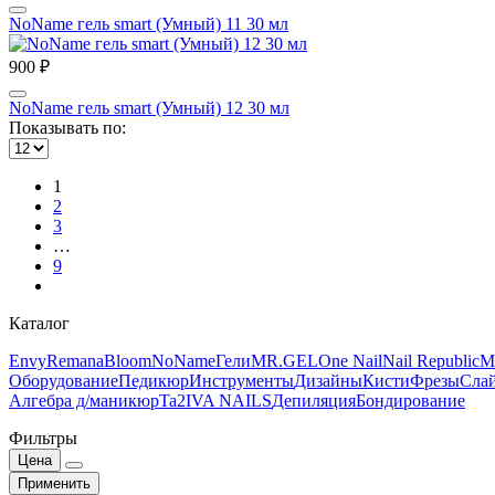
NoName гель smart (Умный) 11 30 мл
900 ₽
NoName гель smart (Умный) 12 30 мл
Показывать по:
1
2
3
…
9
Каталог
Envy
Remana
Bloom
NoName
Гели
MR.GEL
One Nail
Nail Republic
M
Оборудование
Педикюр
Инструменты
Дизайны
Кисти
Фрезы
Сла
Алгебра д/маникюр
Ta2
IVA NAILS
Депиляция
Бондирование
Фильтры
Цена
Применить