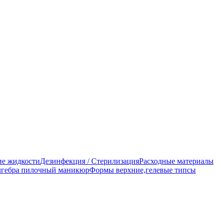
е жидкости
Дезинфекция / Стерилизация
Расходные материалы
гебра пилочный маникюр
Формы верхние,гелевые типсы