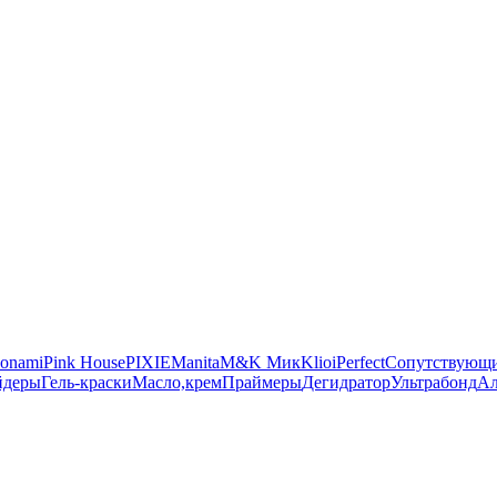
onami
Pink House
PIXIE
Manita
M&K Мик
Klio
iPerfect
Сопутствующи
йдеры
Гель-краски
Масло,крем
Праймеры
Дегидратор
Ультрабонд
Ал