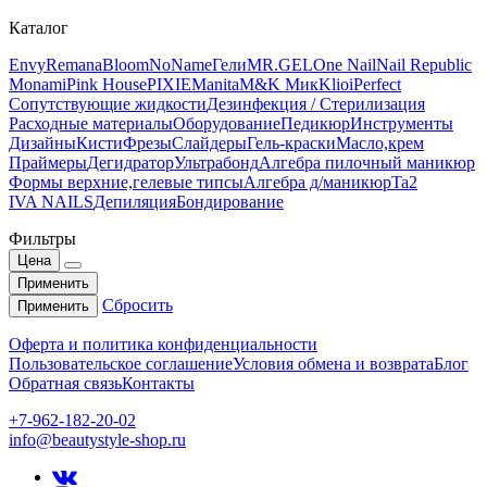
Каталог
Envy
Remana
Bloom
NoName
Гели
MR.GEL
One Nail
Nail Republic
Monami
Pink House
PIXIE
Manita
M&K Мик
Klio
iPerfect
Сопутствующие жидкости
Дезинфекция / Стерилизация
Расходные материалы
Оборудование
Педикюр
Инструменты
Дизайны
Кисти
Фрезы
Слайдеры
Гель-краски
Масло,крем
Праймеры
Дегидратор
Ультрабонд
Алгебра пилочный маникюр
Формы верхние,гелевые типсы
Алгебра д/маникюр
Ta2
IVA NAILS
Депиляция
Бондирование
Фильтры
Цена
Применить
Сбросить
Применить
Оферта и политика конфиденциальности
Пользовательское соглашение
Условия обмена и возврата
Блог
Обратная связь
Контакты
+7-962-182-20-02
info@beautystyle-shop.ru