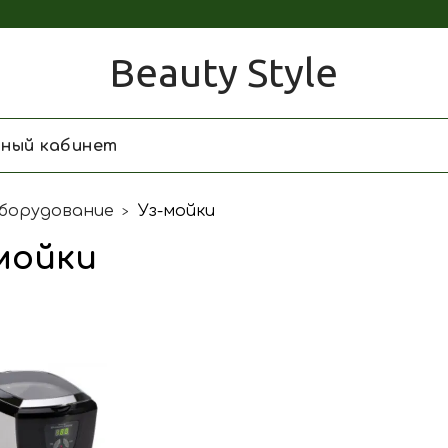
Beauty Style
чный кабинет
борудование
Уз-мойки
мойки