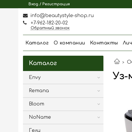
Вход / Регистрация
info@beautystyle-shop.ru
+7-962-182-20-02
Обратный звонок
Каталог
О компании
Контакты
Ли
О
Каталог
Уз-
Envy
Remana
Bloom
NoName
Гели