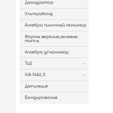
Дегидратор
Ультрабонд
Алгебра пилочный маникюр
Формы верхние,гелевые
типсы
Алгебра д/маникюр
Ta2
IVA NAILS
Депиляция
Бондирование