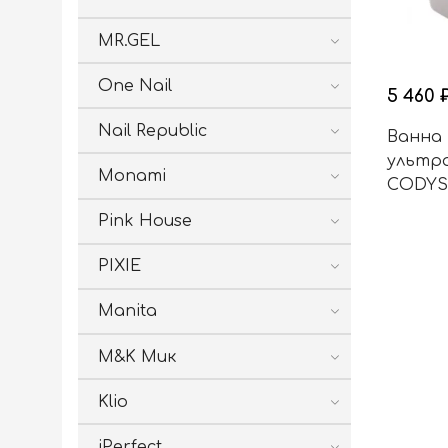
MR.GEL
One Nail
5 460 
Nail Republic
Ванна
ультра
Monami
CODYS
Pink House
PIXIE
Manita
M&K Мик
Klio
iPerfect