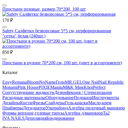
Простыни розовые, размер 70*200, 100 шт
170 ₽
Safety Салфетки безворсовые 5*5 см, перфорированная
"сетка" белая (240шт.)
850 ₽
Простыни в рулоне 70*200 см, 100 шт. (цвет в ассортименте)
Каталог
Envy
Remana
Bloom
NoName
Гели
MR.GEL
One Nail
Nail Republic
Monami
Pink House
PIXIE
Manita
M&K Мик
Klio
iPerfect
Сопутствующие жидкости
Дезинфекция / Стерилизация
Расходные материалы
Оборудование
Педикюр
Инструменты
Дизайны
Кисти
Фрезы
Слайдеры
Гель-краски
Масло,крем
Праймеры
Дегидратор
Ультрабонд
Алгебра пилочный маникюр
Формы верхние,гелевые типсы
Алгебра д/маникюр
Ta2
IVA NAILS
Депиляция
Бондирование
Фильтры