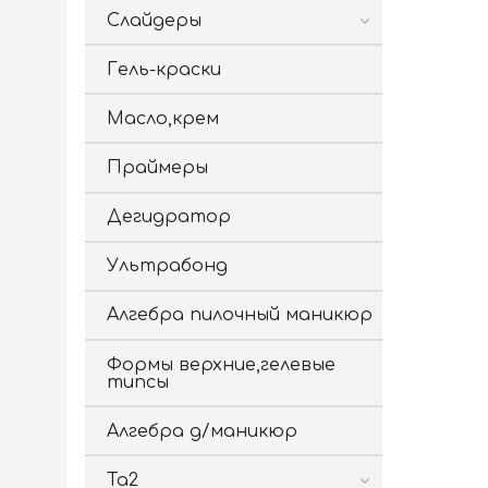
Слайдеры
Гель-краски
Масло,крем
Праймеры
Дегидратор
Ультрабонд
Алгебра пилочный маникюр
Формы верхние,гелевые
типсы
Алгебра д/маникюр
Ta2