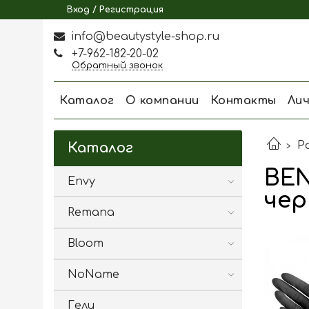
Вход / Регистрация
info@beautystyle-shop.ru
+7-962-182-20-02
Обратный звонок
Каталог
О компании
Контакты
Ли
Р
Каталог
BEN
Envy
чер
Remana
Bloom
NoName
Гели