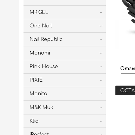
MR.GEL
One Nail
Nail Republic
Monami
Pink House
Отзы
PIXIE
ОСТА
Manita
M&K Мик
Klio
iPerfect