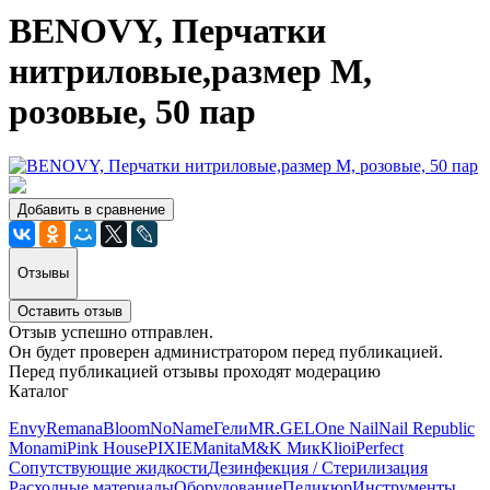
BENOVY, Перчатки
нитриловые,размер M,
розовые, 50 пар
Добавить в сравнение
Отзывы
Оставить отзыв
Отзыв успешно отправлен.
Он будет проверен администратором перед публикацией.
Перед публикацией отзывы проходят модерацию
Каталог
Envy
Remana
Bloom
NoName
Гели
MR.GEL
One Nail
Nail Republic
Monami
Pink House
PIXIE
Manita
M&K Мик
Klio
iPerfect
Сопутствующие жидкости
Дезинфекция / Стерилизация
Расходные материалы
Оборудование
Педикюр
Инструменты