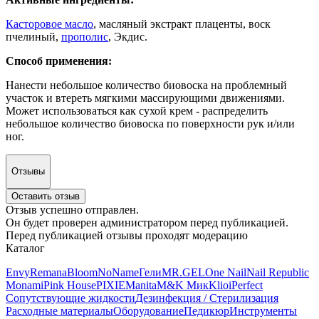
Касторовое масло
, масляный экстракт плаценты, воск
пчелиный,
прополис
, Экдис.
Способ применения:
Нанести небольшое количество биовоска на проблемный
участок и втереть мягкими массирующими движениями.
Может использоваться как сухой крем - распределить
небольшое количество биовоска по поверхности рук и/или
ног.
Отзывы
Оставить отзыв
Отзыв успешно отправлен.
Он будет проверен администратором перед публикацией.
Перед публикацией отзывы проходят модерацию
Каталог
Envy
Remana
Bloom
NoName
Гели
MR.GEL
One Nail
Nail Republic
Monami
Pink House
PIXIE
Manita
M&K Мик
Klio
iPerfect
Сопутствующие жидкости
Дезинфекция / Стерилизация
Расходные материалы
Оборудование
Педикюр
Инструменты