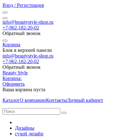
Вход / Регистрация
info@beautystyle-shop.ru
+7-962-182-20-02
Обратный звонок
Корзина
Блок в верхней панели
info@beautystyle-shop.ru
+7-962-182-20-02
Обратный звонок
Beauty Style
Корзина:
Оформить
Ваша корзина пуста
Каталог
О компании
Контакты
Личный кабинет
Дизайны
сухой дизайн