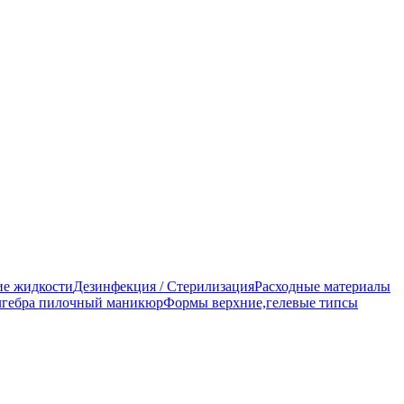
е жидкости
Дезинфекция / Стерилизация
Расходные материалы
гебра пилочный маникюр
Формы верхние,гелевые типсы