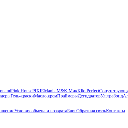
onami
Pink House
PIXIE
Manita
M&K Мик
Klio
iPerfect
Сопутствующи
йдеры
Гель-краски
Масло,крем
Праймеры
Дегидратор
Ультрабонд
Ал
лашение
Условия обмена и возврата
Блог
Обратная связь
Контакты