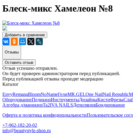
Блеск-микс Хамелеон №8
Добавить в сравнение
Отзывы
Оставить отзыв
Отзыв успешно отправлен.
Он будет проверен администратором перед публикацией.
Перед публикацией отзывы проходят модерацию
Каталог
Envy
Remana
Bloom
NoName
Гели
MR.GEL
One Nail
Nail Republic
M
Оборудование
Педикюр
Инструменты
Дизайны
Кисти
Фрезы
Сла
Алгебра д/маникюр
Ta2
IVA NAILS
Депиляция
Бондирование
Оферта и политика конфиденциальности
Пользовательское сог
+7-962-182-20-02
info@beautystyle-shop.ru