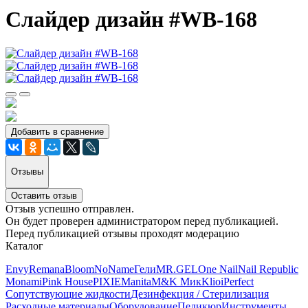
Cлайдер дизайн #WB-168
Добавить в сравнение
Отзывы
Оставить отзыв
Отзыв успешно отправлен.
Он будет проверен администратором перед публикацией.
Перед публикацией отзывы проходят модерацию
Каталог
Envy
Remana
Bloom
NoName
Гели
MR.GEL
One Nail
Nail Republic
Monami
Pink House
PIXIE
Manita
M&K Мик
Klio
iPerfect
Сопутствующие жидкости
Дезинфекция / Стерилизация
Расходные материалы
Оборудование
Педикюр
Инструменты