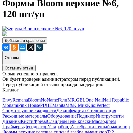
Формы Bloom верхние №6,
120 шт/уп
Добавить в сравнение
Отзывы
Оставить отзыв
Отзыв успешно отправлен.
Он будет проверен администратором перед публикацией.
Перед публикацией отзывы проходят модерацию
Каталог
Envy
Remana
Bloom
NoName
Гели
MR.GEL
One Nail
Nail Republic
Monami
Pink House
PIXIE
Manita
M&K Мик
Klio
iPerfect
Сопутствующие жидкости
Дезинфекция / Стерилизация
Расходные материалы
Оборудование
Педикюр
Инструменты
Дизайны
Кисти
Фрезы
Слайдеры
Гель-краски
Масло,крем
Праймеры
Дегидратор
Ультрабонд
Алгебра пилочный маникюр
Формы верхние,гелевые типсы
Алгебра д/маникюр
Ta2