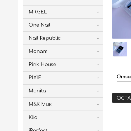
MR.GEL
One Nail
Nail Republic
Monami
Pink House
Отзы
PIXIE
Manita
ОСТА
M&K Мик
Klio
iPerfect