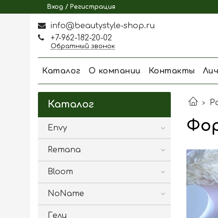
Вход / Регистрация
info@beautystyle-shop.ru
+7-962-182-20-02
Обратный звонок
Каталог
О компании
Контакты
Ли
Р
Каталог
Фор
Envy
Remana
Bloom
NoName
Гели