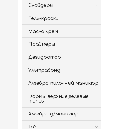
Слайдеры
Гель-краски
Масло,крем
Праймеры
Дегидратор
Ультрабонд
Алгебра пилочный маникюр
Формы верхние,гелевые
типсы
Алгебра д/маникюр
Ta2