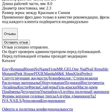
Длина рабочей части, мм: 8.0
Диаметр хвостовика, мм: 2.3
Размер зерна: между Красным и Синим
Применение фрез дано только в качестве рекомендации, фреза
под каждого клиента подбирается индивидуально
Отзывы
Оставить отзыв
Отзыв успешно отправлен.
Он будет проверен администратором перед публикацией.
Перед публикацией отзывы проходят модерацию
Каталог
Envy
Remana
Bloom
NoName
Гели
MR.GEL
One Nail
Nail Republic
Monami
Pink House
PIXIE
Manita
M&K Мик
Klio
iPerfect
Сопутствующие жидкости
Дезинфекция / Стерилизация
Расходные материалы
Оборудование
Педикюр
Инструменты
Дизайны
Кисти
Фрезы
Слайдеры
Гель-краски
Масло,крем
Праймеры
Дегидратор
Ультрабонд
Алгебра пилочный маникюр
Формы верхние,гелевые типсы
Алгебра д/маникюр
Ta2
IVA NAILS
Депиляция
Бондирование
Оферта и политика конфиденциальности