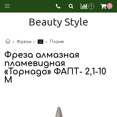
0
0
Beauty Style
-
Фрезы
Пламя
Фреза алмазная
пламевидная
«Торнадо» ФАПТ- 2,1-10
М