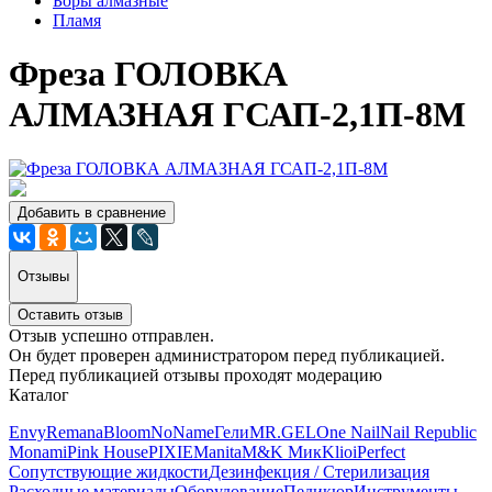
Боры алмазные
Пламя
Фреза ГОЛОВКА
АЛМАЗНАЯ ГСАП-2,1П-8М
Добавить в сравнение
Отзывы
Оставить отзыв
Отзыв успешно отправлен.
Он будет проверен администратором перед публикацией.
Перед публикацией отзывы проходят модерацию
Каталог
Envy
Remana
Bloom
NoName
Гели
MR.GEL
One Nail
Nail Republic
Monami
Pink House
PIXIE
Manita
M&K Мик
Klio
iPerfect
Сопутствующие жидкости
Дезинфекция / Стерилизация
Расходные материалы
Оборудование
Педикюр
Инструменты