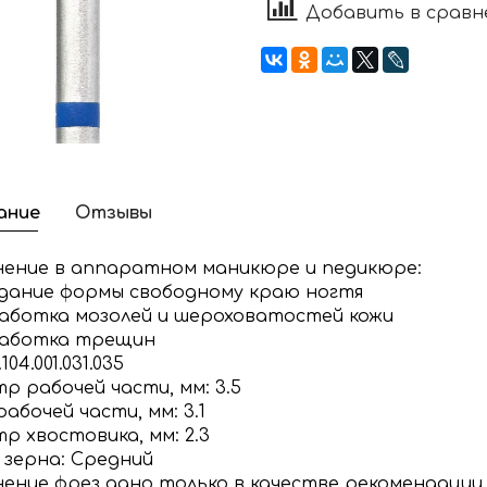
Добавить в сравн
ание
Отзывы
ение в аппаратном маникюре и педикюре:
ание формы свободному краю ногтя
ботка мозолей и шероховатостей кожи
аботка трещин
104.001.031.035
р рабочей части, мм: 3.5
абочей части, мм: 3.1
р хвостовика, мм: 2.3
 зерна: Средний
ение фрез дано только в качестве рекомендации,