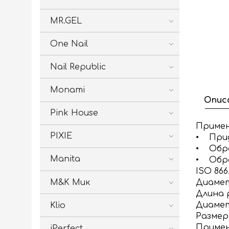
MR.GEL
One Nail
Nail Republic
Monami
Опис
Pink House
Примен
PIXIE
• Прид
• Обра
Manita
• Обр
ISO 866.
M&K Мик
Диамет
Длина р
Диамет
Klio
Размер
Примен
iPerfect