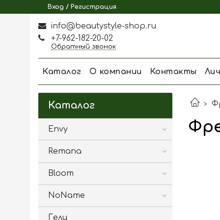
Вход / Регистрация
info@beautystyle-shop.ru
+7-962-182-20-02
Обратный звонок
Каталог
О компании
Контакты
Ли
Ф
Каталог
Фре
Envy
Remana
Bloom
NoName
Гели