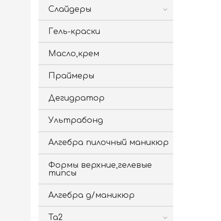
Слайдеры
Гель-краски
Масло,крем
Праймеры
Дегидратор
Ультрабонд
Алгебра пилочный маникюр
Формы верхние,гелевые
типсы
Алгебра д/маникюр
Ta2