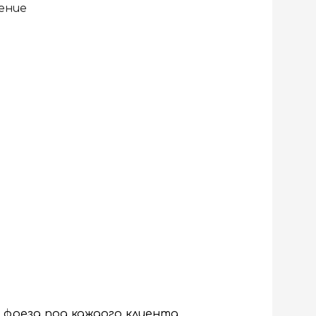
ение
 фреза под каждого клиента