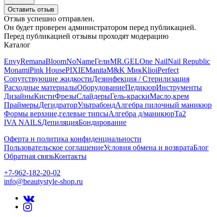
Оставить отзыв
Отзыв успешно отправлен.
Он будет проверен администратором перед публикацией.
Перед публикацией отзывы проходят модерацию
Каталог
Envy
Remana
Bloom
NoName
Гели
MR.GEL
One Nail
Nail Republic
Monami
Pink House
PIXIE
Manita
M&K Мик
Klio
iPerfect
Сопутствующие жидкости
Дезинфекция / Стерилизация
Расходные материалы
Оборудование
Педикюр
Инструменты
Дизайны
Кисти
Фрезы
Слайдеры
Гель-краски
Масло,крем
Праймеры
Дегидратор
Ультрабонд
Алгебра пилочный маникюр
Формы верхние,гелевые типсы
Алгебра д/маникюр
Ta2
IVA NAILS
Депиляция
Бондирование
Оферта и политика конфиденциальности
Пользовательское соглашение
Условия обмена и возврата
Блог
Обратная связь
Контакты
+7-962-182-20-02
info@beautystyle-shop.ru