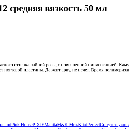
2 средняя вязкость 50 мл
ятного оттенка чайной розы, с повышенной пигментацией. Кам
ет ногтевой пластины. Держит арку, не печет. Время полимеризац
onami
Pink House
PIXIE
Manita
M&K Мик
Klio
iPerfect
Сопутствующи