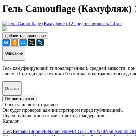
Гель Camouflage (Камуфляж) 1
Добавить в сравнение
Описание
Гель камуфлирующий гипоаллергенный, средней вязкости, при
слоем. Подходит для техники без опила, подстраивается под цв
Отзывы
Оставить отзыв
Отзыв успешно отправлен.
Он будет проверен администратором перед публикацией.
Перед публикацией отзывы проходят модерацию
Каталог
Envy
Remana
Bloom
NoName
Гели
MR.GEL
One Nail
Nail Republic
M