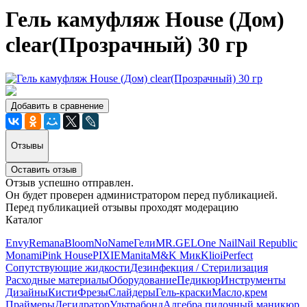
Гель камуфляж House (Дом)
clear(Прозрачный) 30 гр
Добавить в сравнение
Отзывы
Оставить отзыв
Отзыв успешно отправлен.
Он будет проверен администратором перед публикацией.
Перед публикацией отзывы проходят модерацию
Каталог
Envy
Remana
Bloom
NoName
Гели
MR.GEL
One Nail
Nail Republic
Monami
Pink House
PIXIE
Manita
M&K Мик
Klio
iPerfect
Сопутствующие жидкости
Дезинфекция / Стерилизация
Расходные материалы
Оборудование
Педикюр
Инструменты
Дизайны
Кисти
Фрезы
Слайдеры
Гель-краски
Масло,крем
Праймеры
Дегидратор
Ультрабонд
Алгебра пилочный маникюр