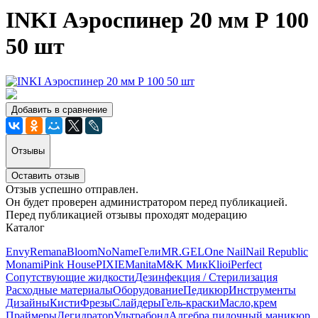
INKI Аэроспинер 20 мм Р 100
50 шт
Добавить в сравнение
Отзывы
Оставить отзыв
Отзыв успешно отправлен.
Он будет проверен администратором перед публикацией.
Перед публикацией отзывы проходят модерацию
Каталог
Envy
Remana
Bloom
NoName
Гели
MR.GEL
One Nail
Nail Republic
Monami
Pink House
PIXIE
Manita
M&K Мик
Klio
iPerfect
Сопутствующие жидкости
Дезинфекция / Стерилизация
Расходные материалы
Оборудование
Педикюр
Инструменты
Дизайны
Кисти
Фрезы
Слайдеры
Гель-краски
Масло,крем
Праймеры
Дегидратор
Ультрабонд
Алгебра пилочный маникюр