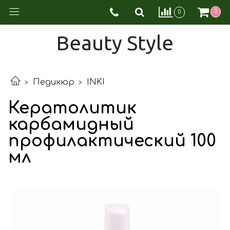
0
0
Beauty Style
Педикюр
INKI
Кератолитик
карбамидный
профилактический 100
мл