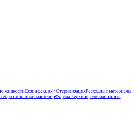
е жидкости
Дезинфекция / Стерилизация
Расходные материалы
гебра пилочный маникюр
Формы верхние,гелевые типсы