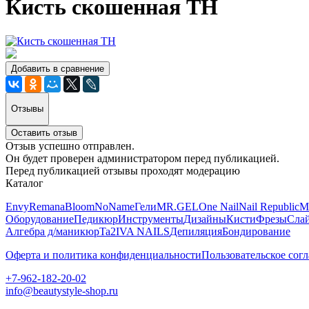
Кисть скошенная ТН
Добавить в сравнение
Отзывы
Оставить отзыв
Отзыв успешно отправлен.
Он будет проверен администратором перед публикацией.
Перед публикацией отзывы проходят модерацию
Каталог
Envy
Remana
Bloom
NoName
Гели
MR.GEL
One Nail
Nail Republic
M
Оборудование
Педикюр
Инструменты
Дизайны
Кисти
Фрезы
Сла
Алгебра д/маникюр
Ta2
IVA NAILS
Депиляция
Бондирование
Оферта и политика конфиденциальности
Пользовательское сог
+7-962-182-20-02
info@beautystyle-shop.ru