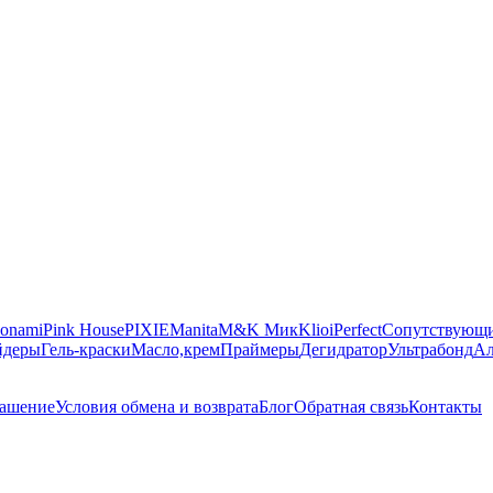
onami
Pink House
PIXIE
Manita
M&K Мик
Klio
iPerfect
Сопутствующи
йдеры
Гель-краски
Масло,крем
Праймеры
Дегидратор
Ультрабонд
Ал
лашение
Условия обмена и возврата
Блог
Обратная связь
Контакты