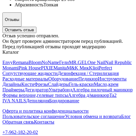
Абразивность
Тонкая
Отзывы
Оставить отзыв
Отзыв успешно отправлен.
Он будет проверен администратором перед публикацией.
Перед публикацией отзывы проходят модерацию
Каталог
Envy
Remana
Bloom
NoName
Гели
MR.GEL
One Nail
Nail Republic
Monami
Pink House
PIXIE
Manita
M&K Мик
Klio
iPerfect
Сопутствующие жидкости
Дезинфекция / Стерилизация
Расходные материалы
Оборудование
Педикюр
Инструменты
Дизайны
Кисти
Фрезы
Слайдеры
Гель-краски
Масло,крем
Праймеры
Дегидратор
Ультрабонд
Алгебра пилочный маникюр
Формы верхние,гелевые типсы
Алгебра д/маникюр
Ta2
IVA NAILS
Депиляция
Бондирование
Оферта и политика конфиденциальности
Пользовательское соглашение
Условия обмена и возврата
Блог
Обратная связь
Контакты
+7-962-182-20-02