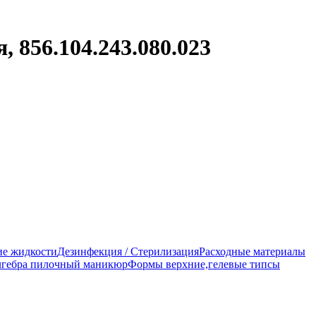
, 856.104.243.080.023
е жидкости
Дезинфекция / Стерилизация
Расходные материалы
гебра пилочный маникюр
Формы верхние,гелевые типсы