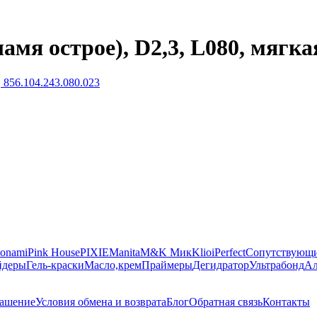
мя острое), D2,3, L080, мягкая
onami
Pink House
PIXIE
Manita
M&K Мик
Klio
iPerfect
Сопутствующи
йдеры
Гель-краски
Масло,крем
Праймеры
Дегидратор
Ультрабонд
Ал
лашение
Условия обмена и возврата
Блог
Обратная связь
Контакты