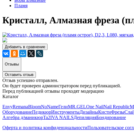
Боры алмазные
Пламя
Кристалл, Алмазная фреза (пла
Добавить в сравнение
Отзывы
Оставить отзыв
Отзыв успешно отправлен.
Он будет проверен администратором перед публикацией.
Перед публикацией отзывы проходят модерацию
Каталог
Envy
Remana
Bloom
NoName
Гели
MR.GEL
One Nail
Nail Republic
M
Оборудование
Педикюр
Инструменты
Дизайны
Кисти
Фрезы
Сла
Алгебра д/маникюр
Ta2
IVA NAILS
Депиляция
Бондирование
Оферта и политика конфиденциальности
Пользовательское сог