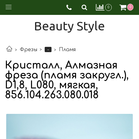
0
0
Beauty Style
-
Фрезы
Пламя
Кристалл, Алмазная
фреза (пламя закругл.),
D1,8, L080, мягкая,
856.104.263.080.018