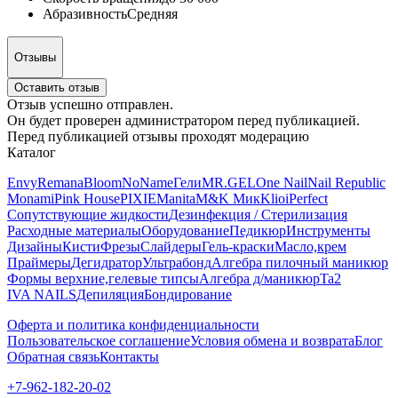
Абразивность
Средняя
Отзывы
Оставить отзыв
Отзыв успешно отправлен.
Он будет проверен администратором перед публикацией.
Перед публикацией отзывы проходят модерацию
Каталог
Envy
Remana
Bloom
NoName
Гели
MR.GEL
One Nail
Nail Republic
Monami
Pink House
PIXIE
Manita
M&K Мик
Klio
iPerfect
Сопутствующие жидкости
Дезинфекция / Стерилизация
Расходные материалы
Оборудование
Педикюр
Инструменты
Дизайны
Кисти
Фрезы
Слайдеры
Гель-краски
Масло,крем
Праймеры
Дегидратор
Ультрабонд
Алгебра пилочный маникюр
Формы верхние,гелевые типсы
Алгебра д/маникюр
Ta2
IVA NAILS
Депиляция
Бондирование
Оферта и политика конфиденциальности
Пользовательское соглашение
Условия обмена и возврата
Блог
Обратная связь
Контакты
+7-962-182-20-02