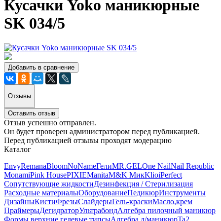
Кусачки Yoko маникюрные
SK 034/5
Добавить в сравнение
Отзывы
Оставить отзыв
Отзыв успешно отправлен.
Он будет проверен администратором перед публикацией.
Перед публикацией отзывы проходят модерацию
Каталог
Envy
Remana
Bloom
NoName
Гели
MR.GEL
One Nail
Nail Republic
Monami
Pink House
PIXIE
Manita
M&K Мик
Klio
iPerfect
Сопутствующие жидкости
Дезинфекция / Стерилизация
Расходные материалы
Оборудование
Педикюр
Инструменты
Дизайны
Кисти
Фрезы
Слайдеры
Гель-краски
Масло,крем
Праймеры
Дегидратор
Ультрабонд
Алгебра пилочный маникюр
Формы верхние,гелевые типсы
Алгебра д/маникюр
Ta2