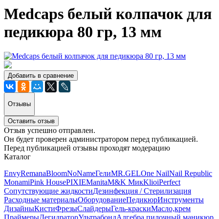
Medcaps белый колпачок для
педикюра 80 гр, 13 мм
Добавить в сравнение
Отзывы
Оставить отзыв
Отзыв успешно отправлен.
Он будет проверен администратором перед публикацией.
Перед публикацией отзывы проходят модерацию
Каталог
Envy
Remana
Bloom
NoName
Гели
MR.GEL
One Nail
Nail Republic
Monami
Pink House
PIXIE
Manita
M&K Мик
Klio
iPerfect
Сопутствующие жидкости
Дезинфекция / Стерилизация
Расходные материалы
Оборудование
Педикюр
Инструменты
Дизайны
Кисти
Фрезы
Слайдеры
Гель-краски
Масло,крем
Праймеры
Дегидратор
Ультрабонд
Алгебра пилочный маникюр