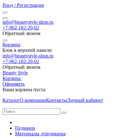
Вход / Регистрация
info@beautystyle-shop.ru
+7-962-182-20-02
Обратный звонок
Корзина
Блок в верхней панели
info@beautystyle-shop.ru
+7-962-182-20-02
Обратный звонок
Beauty Style
Корзина:
Оформить
Ваша корзина пуста
Каталог
О компании
Контакты
Личный кабинет
Педикюр
Материалы д/педикюра