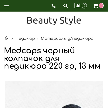
0
0
Beauty Style
Педикюр
Материалы д/педикюра
Medcaps черный
колпачок для
педикюра 220 гр, 13 мм