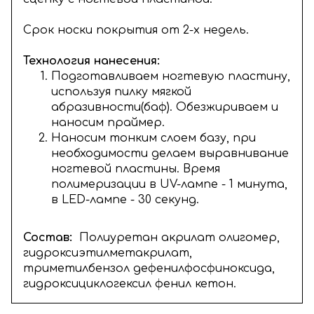
Срок носки покрытия от 2-х недель.
Технология нанесения:
Подготавливаем ногтевую пластину,
используя пилку мягкой
абразивности(баф). Обезжириваем и
наносим праймер.
Наносим тонким слоем базу, при
необходимости делаем выравнивание
ногтевой пластины. Время
полимеризации в UV-лампе - 1 минута,
в LED-лампе - 30 секунд.
Состав:
Полиуретан акрилат олигомер,
гидроксиэтилметакрилат,
триметилбензол дефенилфосфиноксида,
гидроксициклогексил фенил кетон.