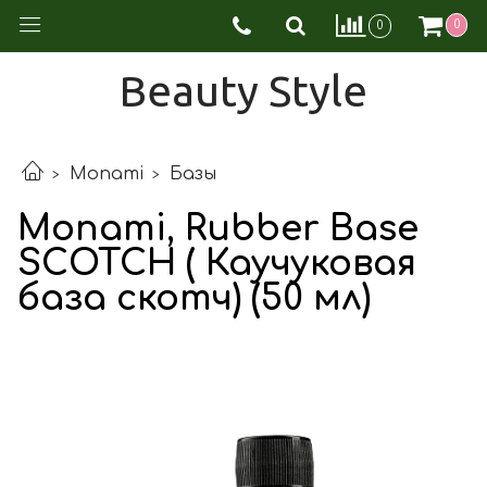
0
0
Beauty Style
Monami
Базы
Monami, Rubber Base
SCOTCH ( Каучуковая
база скотч) (50 мл)