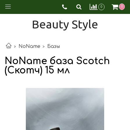
0
0
Beauty Style
NoName
Базы
NoName база Scotch
(Скотч) 15 мл