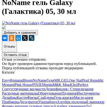
NoName гель Galaxy
(Галактика) 05, 30 мл
Добавить в сравнение
Отзывы
Оставить отзыв
Отзыв успешно отправлен.
Он будет проверен администратором перед публикацией.
Перед публикацией отзывы проходят модерацию
Каталог
Envy
Remana
Bloom
NoName
Гели
MR.GEL
One Nail
Nail Republic
Monami
Pink House
PIXIE
Manita
M&K Мик
Klio
iPerfect
Сопутствующие жидкости
Дезинфекция / Стерилизация
Расходные материалы
Оборудование
Педикюр
Инструменты
Дизайны
Кисти
Фрезы
Слайдеры
Гель-краски
Масло,крем
Праймеры
Дегидратор
Ультрабонд
Алгебра пилочный маникюр
Формы верхние,гелевые типсы
Алгебра д/маникюр
Ta2