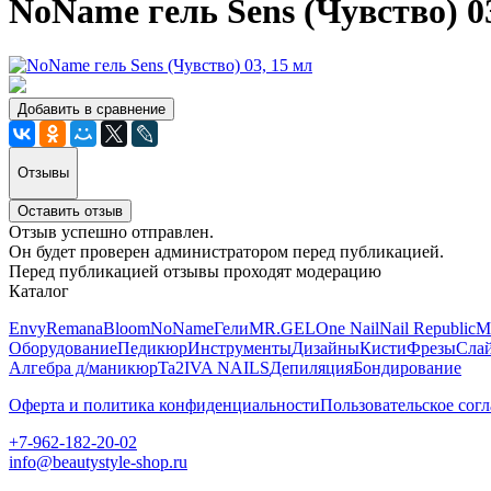
NoName гель Sens (Чувство) 03
Добавить в сравнение
Отзывы
Оставить отзыв
Отзыв успешно отправлен.
Он будет проверен администратором перед публикацией.
Перед публикацией отзывы проходят модерацию
Каталог
Envy
Remana
Bloom
NoName
Гели
MR.GEL
One Nail
Nail Republic
M
Оборудование
Педикюр
Инструменты
Дизайны
Кисти
Фрезы
Сла
Алгебра д/маникюр
Ta2
IVA NAILS
Депиляция
Бондирование
Оферта и политика конфиденциальности
Пользовательское сог
+7-962-182-20-02
info@beautystyle-shop.ru