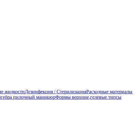
е жидкости
Дезинфекция / Стерилизация
Расходные материалы
гебра пилочный маникюр
Формы верхние,гелевые типсы