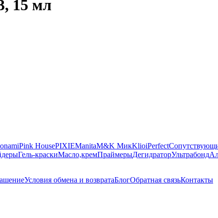
, 15 мл
onami
Pink House
PIXIE
Manita
M&K Мик
Klio
iPerfect
Сопутствующи
йдеры
Гель-краски
Масло,крем
Праймеры
Дегидратор
Ультрабонд
Ал
лашение
Условия обмена и возврата
Блог
Обратная связь
Контакты