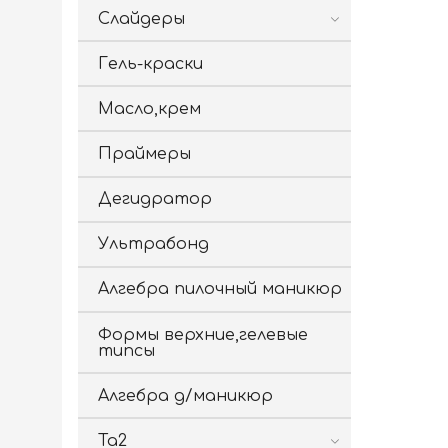
Слайдеры
Гель-краски
Масло,крем
Праймеры
Дегидратор
Ультрабонд
Алгебра пилочный маникюр
Формы верхние,гелевые
типсы
Алгебра д/маникюр
Ta2