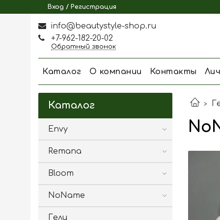
Вход / Регистрация
info@beautystyle-shop.ru
+7-962-182-20-02
Обратный звонок
Каталог
О компании
Контакты
Ли
Г
Каталог
NoN
Envy
Remana
Bloom
NoName
Гели