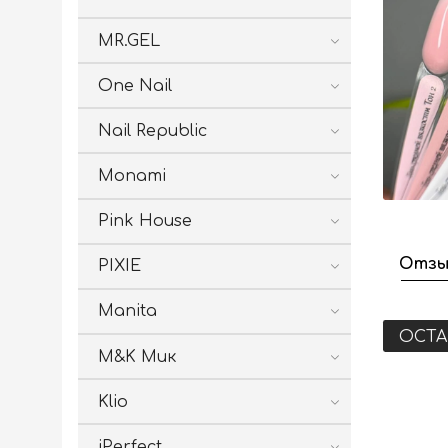
MR.GEL
One Nail
Nail Republic
Monami
Pink House
Отзы
PIXIE
Manita
ОСТА
M&K Мик
Klio
iPerfect