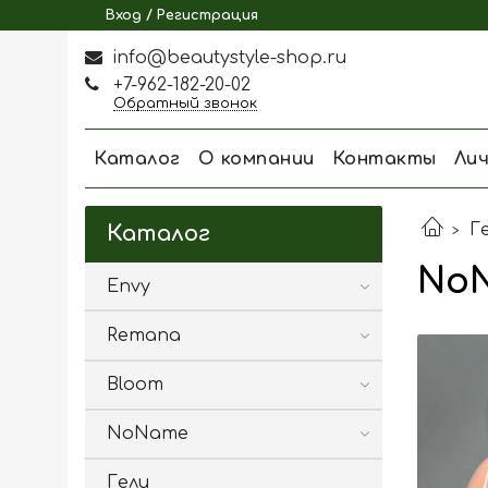
Вход / Регистрация
info@beautystyle-shop.ru
+7-962-182-20-02
Обратный звонок
Каталог
О компании
Контакты
Ли
Г
Каталог
NoN
Envy
Remana
Bloom
NoName
Гели