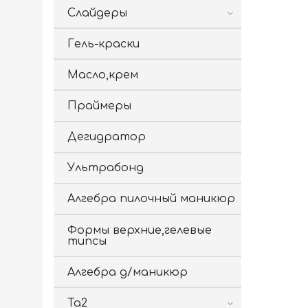
Слайдеры
Гель-краски
Масло,крем
Праймеры
Дегидратор
Ультрабонд
Алгебра пилочный маникюр
Формы верхние,гелевые
типсы
Алгебра д/маникюр
Ta2