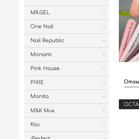
MR.GEL
One Nail
Nail Republic
Monami
Pink House
Отзы
PIXIE
Manita
ОСТА
M&K Мик
Klio
iPerfect