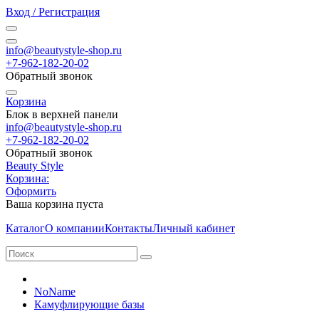
Вход / Регистрация
info@beautystyle-shop.ru
+7-962-182-20-02
Обратный звонок
Корзина
Блок в верхней панели
info@beautystyle-shop.ru
+7-962-182-20-02
Обратный звонок
Beauty Style
Корзина:
Оформить
Ваша корзина пуста
Каталог
О компании
Контакты
Личный кабинет
NoName
Камуфлирующие базы