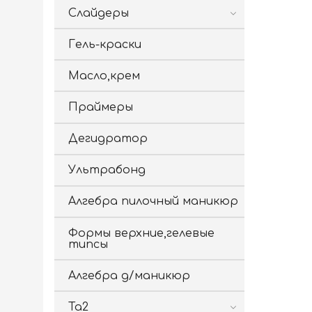
Слайдеры
Гель-краски
Масло,крем
Праймеры
Дегидратор
Ультрабонд
Алгебра пилочный маникюр
Формы верхние,гелевые
типсы
Алгебра д/маникюр
Ta2