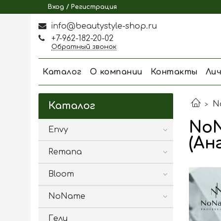
Вход / Регистрация
info@beautystyle-shop.ru
+7-962-182-20-02
Обратный звонок
Каталог
О компании
Контакты
Ли
N
Каталог
NoN
Envy
(Ан
Remana
Bloom
NoName
Гели