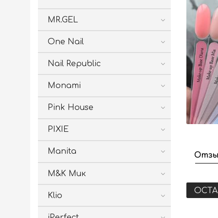
MR.GEL
One Nail
Nail Republic
Monami
Pink House
PIXIE
Manita
Отзы
M&K Мик
ОСТА
Klio
iPerfect