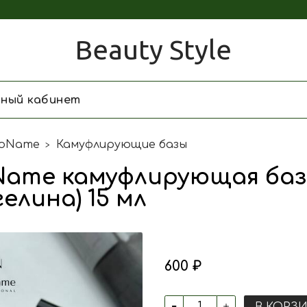
Beauty Style
чный кабинет
oName
Камуфлирующие базы
ame камуфлирующая база 
гелина) 15 мл
600 ₽
В КОРЗ