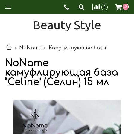
0
0
Beauty Style
NoName
Камуфлирующие базы
NoName
камуфлирующая база
"Celine" (Селин) 15 мл