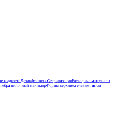
е жидкости
Дезинфекция / Стерилизация
Расходные материалы
гебра пилочный маникюр
Формы верхние,гелевые типсы