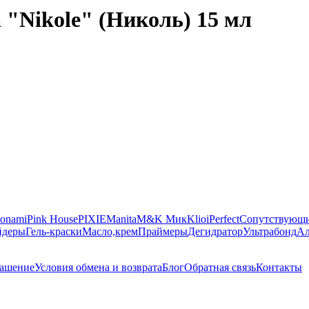
"Nikole" (Николь) 15 мл
onami
Pink House
PIXIE
Manita
M&K Мик
Klio
iPerfect
Сопутствующи
йдеры
Гель-краски
Масло,крем
Праймеры
Дегидратор
Ультрабонд
Ал
лашение
Условия обмена и возврата
Блог
Обратная связь
Контакты