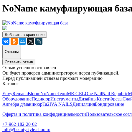
NoName камуфлирующая база 
Добавить в сравнение
Отзывы
Оставить отзыв
Отзыв успешно отправлен.
Он будет проверен администратором перед публикацией.
Перед публикацией отзывы проходят модерацию
Каталог
Envy
Remana
Bloom
NoName
Гели
MR.GEL
One Nail
Nail Republic
M
Оборудование
Педикюр
Инструменты
Дизайны
Кисти
Фрезы
Сла
Алгебра д/маникюр
Ta2
IVA NAILS
Депиляция
Бондирование
Оферта и политика конфиденциальности
Пользовательское сог
+7-962-182-20-02
info@beautystyle-shop.ru