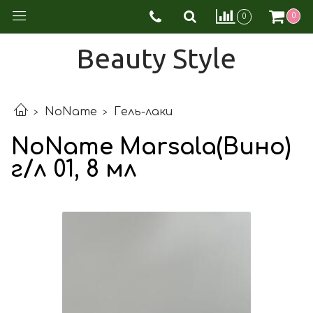
0
0
Beauty Style
NoName
Гель-лаки
NoName Marsala(Вино)
г/л 01, 8 мл