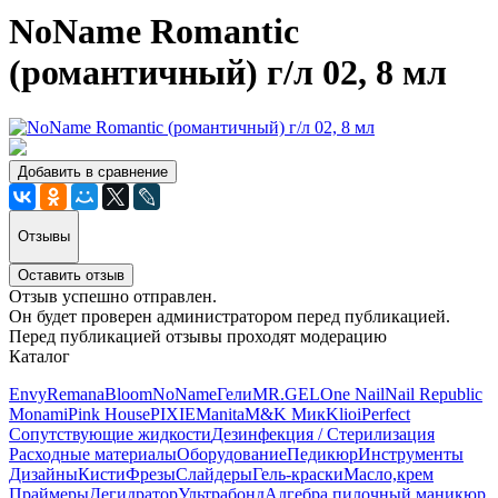
NoName Romantic
(романтичный) г/л 02, 8 мл
Добавить в сравнение
Отзывы
Оставить отзыв
Отзыв успешно отправлен.
Он будет проверен администратором перед публикацией.
Перед публикацией отзывы проходят модерацию
Каталог
Envy
Remana
Bloom
NoName
Гели
MR.GEL
One Nail
Nail Republic
Monami
Pink House
PIXIE
Manita
M&K Мик
Klio
iPerfect
Сопутствующие жидкости
Дезинфекция / Стерилизация
Расходные материалы
Оборудование
Педикюр
Инструменты
Дизайны
Кисти
Фрезы
Слайдеры
Гель-краски
Масло,крем
Праймеры
Дегидратор
Ультрабонд
Алгебра пилочный маникюр