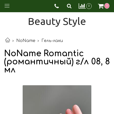
0
0
Beauty Style
NoName
Гель-лаки
NoName Romantic
(романтичный) г/л 08, 8
мл