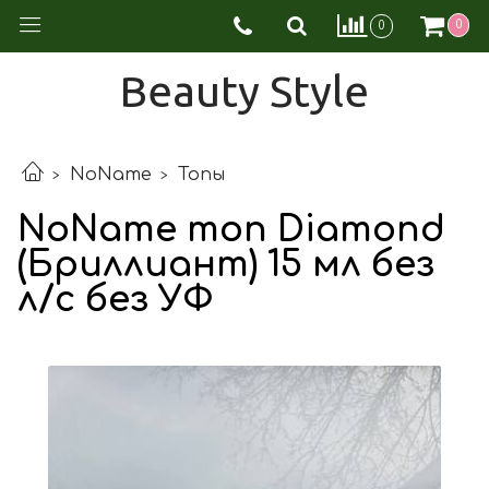
0
0
Beauty Style
NoName
Топы
NoName топ Diamond
(Бриллиант) 15 мл без
л/с без УФ