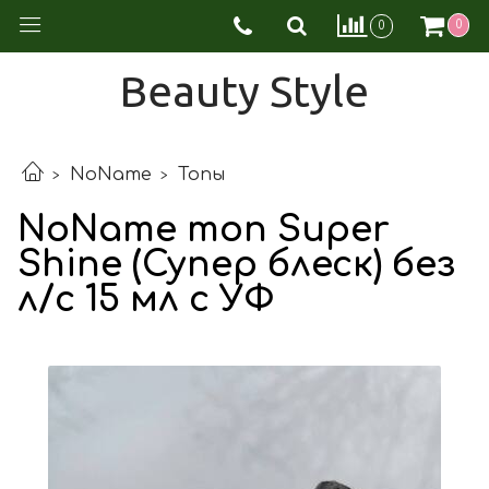
0
0
Beauty Style
NoName
Топы
NoName топ Super
Shine (Супер блеск) без
л/с 15 мл с УФ