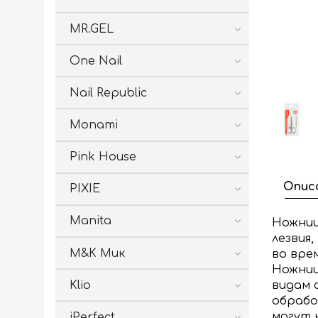
MR.GEL
One Nail
Nail Republic
Monami
Pink House
Опис
PIXIE
Manita
Ножниц
лезвия
M&K Мик
во вре
Ножниц
Klio
видам 
обрабо
могут 
iPerfect