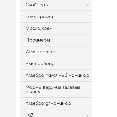
Слайдеры
Гель-краски
Масло,крем
Праймеры
Дегидратор
Ультрабонд
Алгебра пилочный маникюр
Формы верхние,гелевые
типсы
Алгебра д/маникюр
Ta2