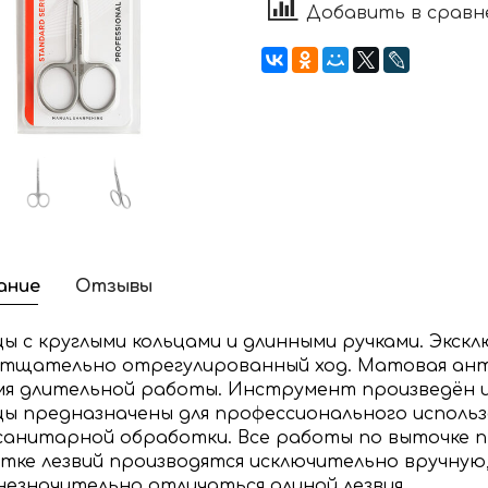
Добавить в сравн
ание
Отзывы
ы с круглыми кольцами и длинными ручками. Экскл
, тщательно отрегулированный ход. Матовая ан
мя длительной работы. Инструмент произведён и
ы предназначены для профессионального использ
санитарной обработки. Все работы по выточке п
тке лезвий производятся исключительно вручну
незначительно отличаться длиной лезвия.