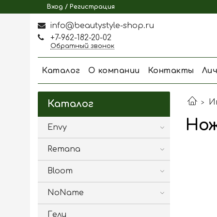
Вход / Регистрация
info@beautystyle-shop.ru
+7-962-182-20-02
Обратный звонок
Каталог
О компании
Контакты
Ли
И
Каталог
Нож
Envy
Remana
Bloom
NoName
Гели