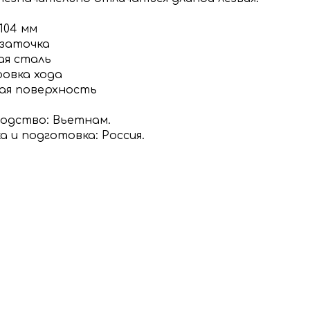
104 мм
 заточка
ая сталь
ровка хода
я поверхность
одство: Вьетнам.
а и подготовка: Россия.