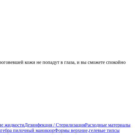
оговевшей кожи не попадут в глаза, и вы сможете спокойно
е жидкости
Дезинфекция / Стерилизация
Расходные материалы
гебра пилочный маникюр
Формы верхние,гелевые типсы