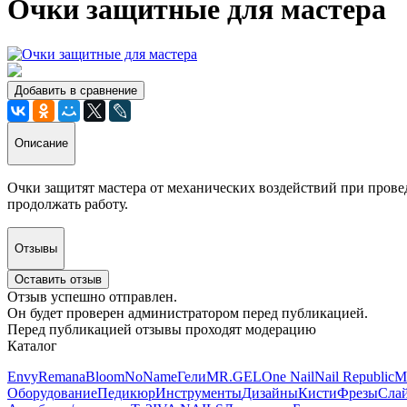
Очки защитные для мастера
Добавить в сравнение
Описание
Очки защитят мастера от механических воздействий при прове
продолжать работу.
Отзывы
Оставить отзыв
Отзыв успешно отправлен.
Он будет проверен администратором перед публикацией.
Перед публикацией отзывы проходят модерацию
Каталог
Envy
Remana
Bloom
NoName
Гели
MR.GEL
One Nail
Nail Republic
M
Оборудование
Педикюр
Инструменты
Дизайны
Кисти
Фрезы
Сла