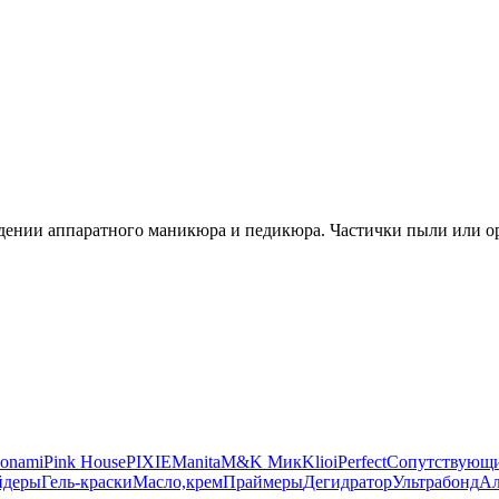
дении аппаратного маникюра и педикюра. Частички пыли или ор
onami
Pink House
PIXIE
Manita
M&K Мик
Klio
iPerfect
Сопутствующи
йдеры
Гель-краски
Масло,крем
Праймеры
Дегидратор
Ультрабонд
Ал